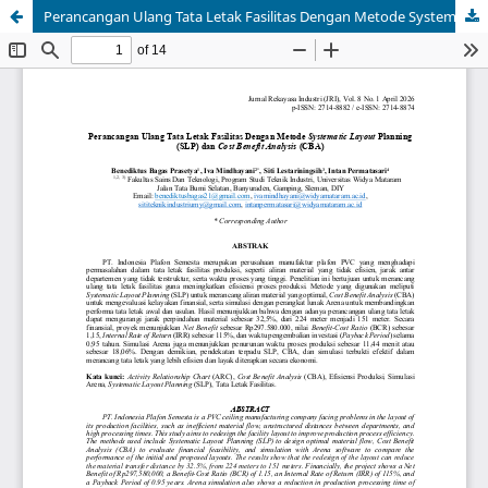
Perancangan Ulang Tata Letak Fasilitas Dengan Metode Systematic Layout Planning (SLP) dan Cost Benefit Analysis (CBA)